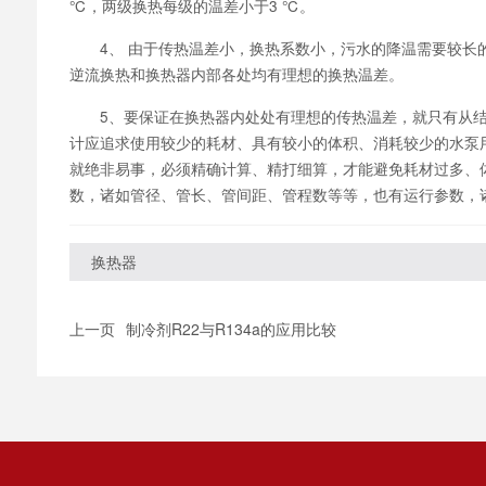
℃，两级换热每级的温差小于3 ℃。
4、 由于传热温差小，换热系数小，污水的降温需要较长的
逆流换热和换热器内部各处均有理想的换热温差。
5、要保证在换热器内处处有理想的传热温差，就只有从结构
计应追求使用较少的耗材、具有较小的体积、消耗较少的水泵
就绝非易事，必须精确计算、精打细算，才能避免耗材过多、
数，诸如管径、管长、管间距、管程数等等，也有运行参数，
换热器
上一页
制冷剂R22与R134a的应用比较