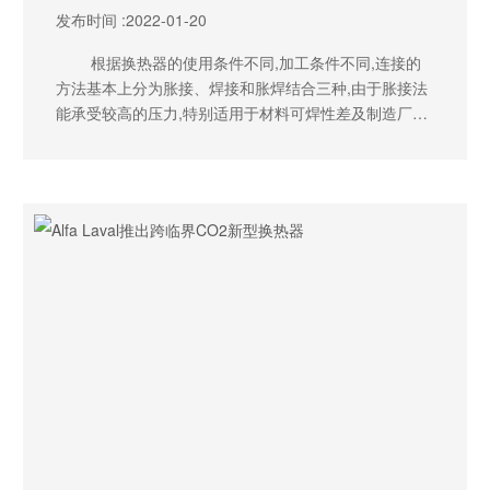
发布时间 :
2022-01-20
根据换热器的使用条件不同,加工条件不同,连接的
方法基本上分为胀接、焊接和胀焊结合三种,由于胀接法
能承受较高的压力,特别适用于材料可焊性差及制造厂的
焊接工作量过大的情况。因此该方法在实际生产中运用
广泛。随着技术的不断发展,现已相继开发出滚柱胀管、
爆炸胀管及液压、液袋和橡胶胀管等新工艺。本文拟对
这几种胀管工艺进行比较,为实际生产选择合理的胀管工
艺提供参考。