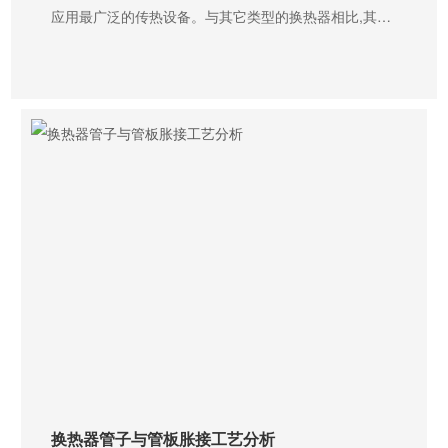
应用最广泛的传热设备。与其它类型的换热器相比,其主
要优点是单位体积所具有的传热面积大及传热效果好。
加之结构简单、制造所需的材料范围广、操作弹性较大
等,因此在化学工程领域中得到越来越广泛的应用。
换热器管子与管板胀接工艺分析