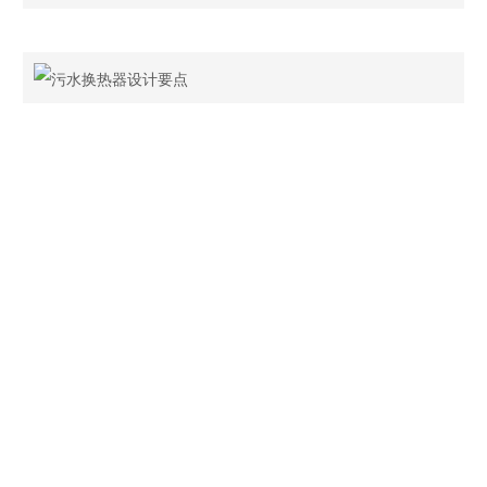
行成本等。下面将R22与R134a的应用特性分析如下：
污水换热器设计要点
发布时间 :
2022-01-19
随着人类对环保程度的重视，污水源热泵系统越来