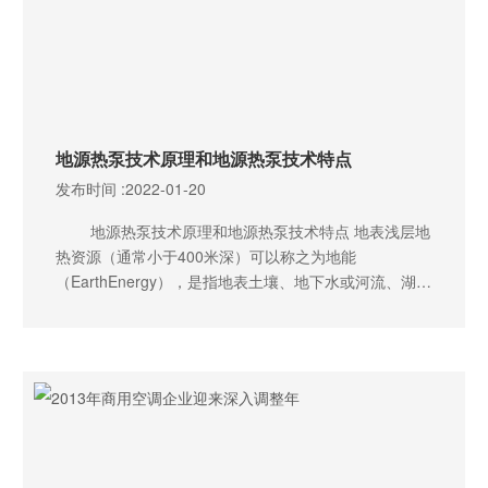
地源热泵技术原理和地源热泵技术特点
发布时间 :
2022-01-20
地源热泵技术原理和地源热泵技术特点 地表浅层地
热资源（通常小于400米深）可以称之为地能
（EarthEnergy），是指地表土壤、地下水或河流、湖泊
中吸收太阳能、地热能而蕴藏的低温位热能。地源热泵
是利用这种低温位热能，作为热泵的供暖热源和空调的
冷源，既可供热又可空调的系统。冬季，热泵把地表浅
层中的热量/取/出来，供给室内采暖；夏季把室内热量取
出来，释放到地表浅层中去。地源热泵的特点有：