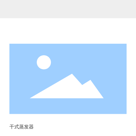
干式蒸发器
干式蒸发器