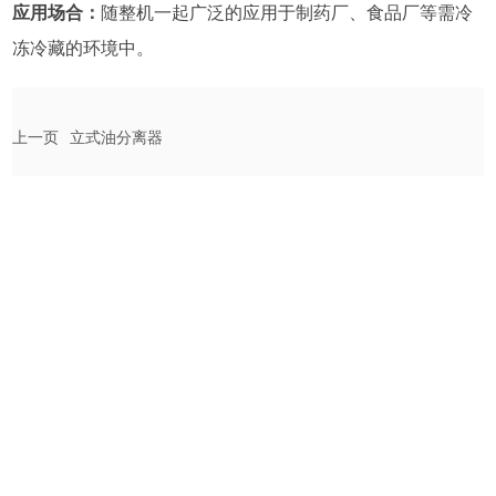
应用场合：
随整机一起广泛的应用于制药厂、食品厂等需冷
冻冷藏的环境中。
上一页
立式油分离器
下一页
气液分离器
地址：上海嘉定区外冈工业2区宜乐路21号